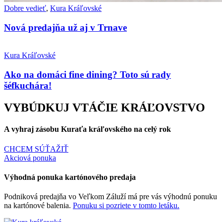
Dobre vedieť
,
Kura Kráľovské
Nová predajňa už aj v Trnave
Kura Kráľovské
Ako na domáci fine dining? Toto sú rady
šéfkuchára!
VYBÚDKUJ VTÁČIE KRÁĽOVSTVO
A
vyhraj
zásobu Kuraťa kráľovského na celý rok
CHCEM SÚŤAŽIŤ
Akciová ponuka
Výhodná ponuka kartónového predaja
Podniková predajňa vo Veľkom Záluží má pre vás výhodnú ponuku
na kartónové balenia.
Ponuku si pozriete v tomto letáku.