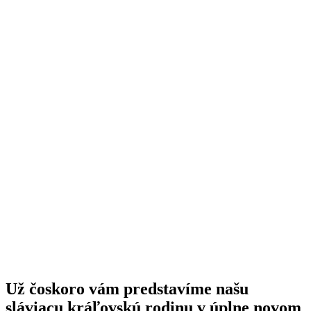
Už čoskoro vám predstavíme našu
sláviacu kráľovskú rodinu v úplne novom