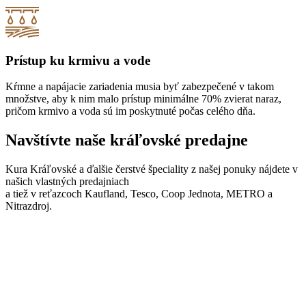
Prístup ku krmivu a vode
Kŕmne a napájacie zariadenia musia byť zabezpečené v takom
množstve, aby k nim malo prístup minimálne 70% zvierat naraz,
pričom krmivo a voda sú im poskytnuté počas celého dňa.
Navštívte naše kráľovské predajne
Kura Kráľovské a ďalšie čerstvé špeciality z našej ponuky nájdete v
našich vlastných predajniach
a tiež v reťazcoch Kaufland, Tesco, Coop Jednota, METRO a
Nitrazdroj.