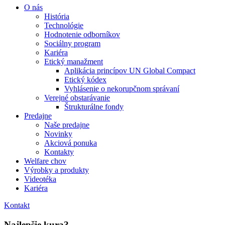
O nás
História
Technológie
Hodnotenie odborníkov
Sociálny program
Kariéra
Etický manažment
Aplikácia princípov UN Global Compact
Etický kódex
Vyhlásenie o nekorupčnom správaní
Verejné obstarávanie
Štrukturálne fondy
Predajne
Naše predajne
Novinky
Akciová ponuka
Kontakty
Welfare chov
Výrobky a produkty
Videotéka
Kariéra
Kontakt
Najlepšie kura?