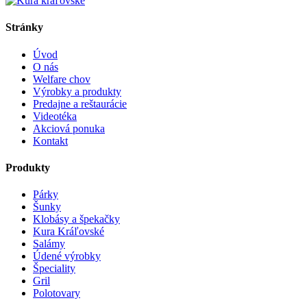
Stránky
Úvod
O nás
Welfare chov
Výrobky a produkty
Predajne a reštaurácie
Videotéka
Akciová ponuka
Kontakt
Produkty
Párky
Šunky
Klobásy a špekačky
Kura Kráľovské
Salámy
Údené výrobky
Špeciality
Gril
Polotovary