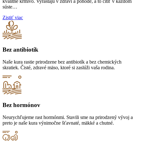
kvalitné krmivo. Vyrastajú v zdraví a pohode, a to cítiť v každom
súste…
Zistiť viac
Bez antibiotík
Naše kura rastie prirodzene bez antibiotík a bez chemických
skratiek. Čisté, zdravé mäso, ktoré si zaslúži vaša rodina.
Bez hormónov
Neurychľujeme rast hormónmi. Stavili sme na prirodzený vývoj a
preto je naše kura výnimočne šťavnaté, mäkké a chutné.