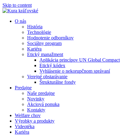
Skip to content
O nás
História
Technológie
Hodnotenie odborníkov
Sociálny program
Kariéra
Etický manažment
Aplikácia princípov UN Global Compact
Etický kódex
Vyhlásenie o nekorupčnom správaní
Verejné obstarávanie
Štrukturálne fondy
Predajne
Naše predajne
Novinky
Akciová ponuka
Kontakty
Welfare chov
Výrobky a produkty
Videotéka
Kariéra