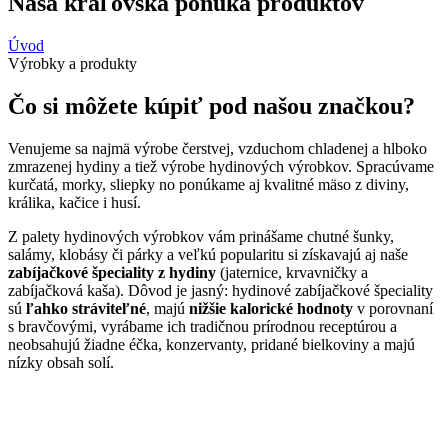
Naša kráľovská ponuka produktov
Úvod
Výrobky a produkty
Čo si môžete kúpiť pod našou značkou?
Venujeme sa najmä výrobe čerstvej, vzduchom chladenej a hlboko
zmrazenej hydiny a tiež výrobe hydinových výrobkov. Spracúvame
kurčatá, morky, sliepky no ponúkame aj kvalitné mäso z diviny,
králika, kačice i husí.
Z palety hydinových výrobkov vám prinášame chutné šunky,
salámy, klobásy či párky a veľkú popularitu si získavajú aj naše
zabíjačkové špeciality z hydiny
(jaternice, krvavničky a
zabíjačková kaša). Dôvod je jasný: hydinové zabíjačkové špeciality
sú
ľahko stráviteľné
, majú
nižšie kalorické hodnoty
v porovnaní
s bravčovými, vyrábame ich tradičnou prírodnou receptúrou a
neobsahujú žiadne éčka, konzervanty, pridané bielkoviny a majú
nízky obsah solí.