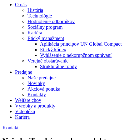
O nás
História
Technológie
Hodnotenie odborníkov
Sociálny program
Kariéra
Etický manažment
Aplikácia princípov UN Global Compact
Etický kódex
Vyhlásenie o nekorupčnom správaní
Verejné obstarávanie
Štrukturálne fondy
Predajne
Naše predajne
Novinky
Akciová ponuka
Kontakty
Welfare chov
Výrobky a produkty
Videotéka
Kariéra
Kontakt