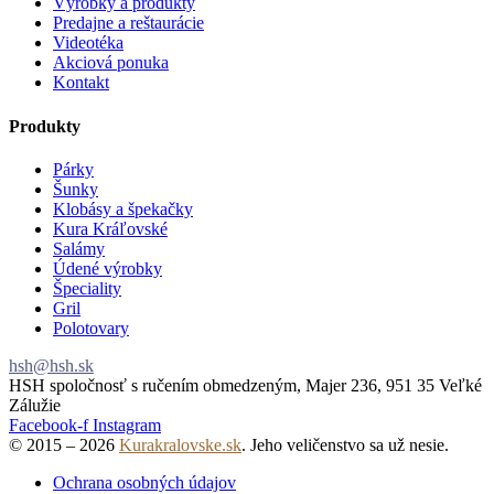
Výrobky a produkty
Predajne a reštaurácie
Videotéka
Akciová ponuka
Kontakt
Produkty
Párky
Šunky
Klobásy a špekačky
Kura Kráľovské
Salámy
Údené výrobky
Špeciality
Gril
Polotovary
hsh@hsh.sk
HSH spoločnosť s ručením obmedzeným, Majer 236, 951 35 Veľké
Zálužie
Facebook-f
Instagram
© 2015 – 2026
Kurakralovske.sk
. Jeho veličenstvo sa už nesie.
Ochrana osobných údajov