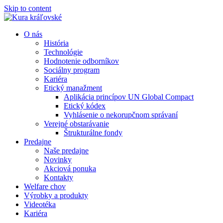
Skip to content
O nás
História
Technológie
Hodnotenie odborníkov
Sociálny program
Kariéra
Etický manažment
Aplikácia princípov UN Global Compact
Etický kódex
Vyhlásenie o nekorupčnom správaní
Verejné obstarávanie
Štrukturálne fondy
Predajne
Naše predajne
Novinky
Akciová ponuka
Kontakty
Welfare chov
Výrobky a produkty
Videotéka
Kariéra