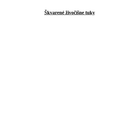
Škvarené živočíšne tuky