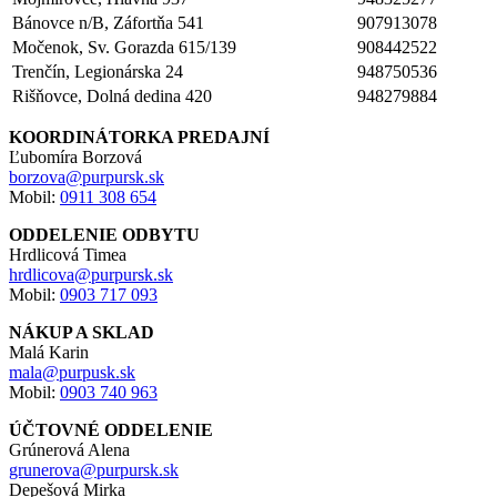
Bánovce n/B, Záfortňa 541
907913078
Močenok, Sv. Gorazda 615/139
908442522
Trenčín, Legionárska 24
948750536
Rišňovce, Dolná dedina 420
948279884
KOORDINÁTORKA PREDAJNÍ
Ľubomíra Borzová
borzova@purpursk.sk
Mobil:
0911 308 654
ODDELENIE ODBYTU
Hrdlicová Timea
hrdlicova@purpursk.sk
Mobil:
0903 717 093
NÁKUP A SKLAD
Malá Karin
mala@purpusk.sk
Mobil:
0903 740 963
ÚČTOVNÉ ODDELENIE
Grúnerová Alena
grunerova@purpursk.sk
Depešová Mirka