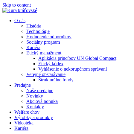
Skip to content
O nás
História
Technológie
Hodnotenie odborníkov
Sociálny program
Kariéra
Etický manažment
Aplikácia princípov UN Global Compact
Etický kódex
Vyhlásenie o nekorupčnom správaní
Verejné obstarávanie
Štrukturálne fondy
Predajne
Naše predajne
Novinky
Akciová ponuka
Kontakty
Welfare chov
Výrobky a produkty
Videotéka
Kariéra