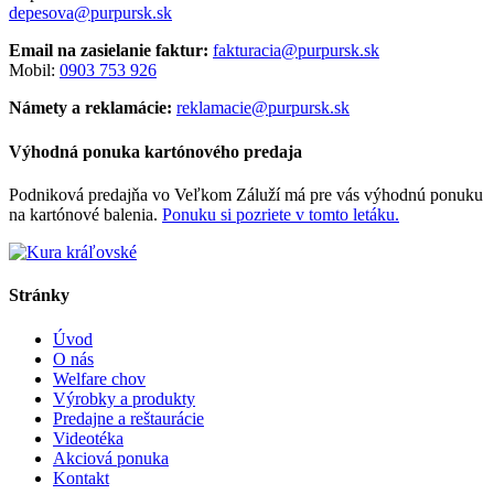
depesova@purpursk.sk
Email na zasielanie faktur:
fakturacia@purpursk.sk
Mobil:
0903 753 926
Námety a reklamácie:
reklamacie@purpursk.sk
Výhodná ponuka kartónového predaja
Podniková predajňa vo Veľkom Záluží má pre vás výhodnú ponuku
na kartónové balenia.
Ponuku si pozriete v tomto letáku.
Stránky
Úvod
O nás
Welfare chov
Výrobky a produkty
Predajne a reštaurácie
Videotéka
Akciová ponuka
Kontakt