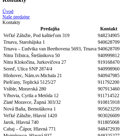
Úvod
Naše predajne
Kontakty
Predajňa
Kontakt
Veľké Zálužie, Pod kaštieľom 319
948234905
Trnava, Starohájska 1
940628709
Trnava – Ľudvika van Beethovena 5693, Trnava
940628709
Nitra Tržnica, Štefánikova 50
940999812
Nitra Klokočina, Jurkovičova 27
919168470
Sereď, Ulica SNP 2874/4
940998960
Hlohovec, Nám.sv.Michala 21
940947985
Piešťany, Teplická 5125/27
911792200
Vráble, Moravská 280
907913460
Vŕbovia, Cyrila a Metóda 12
911714522
Zlaté Moravce, Župná 303/32
910815918
Nová Baňa, Bernolákova 1
905623259
Veľké Zálužie, Hlavní 1420
903026609
Jarok, Hlavná 740
911805068
Cabaj – Čápor, Hlavná 771
948472939
Mojmírovce, Hlavná 937
948325277