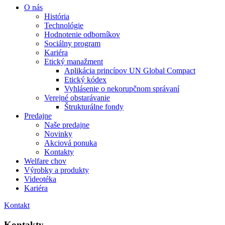
O nás
História
Technológie
Hodnotenie odborníkov
Sociálny program
Kariéra
Etický manažment
Aplikácia princípov UN Global Compact
Etický kódex
Vyhlásenie o nekorupčnom správaní
Verejné obstarávanie
Štrukturálne fondy
Predajne
Naše predajne
Novinky
Akciová ponuka
Kontakty
Welfare chov
Výrobky a produkty
Videotéka
Kariéra
Kontakt
Kontakty