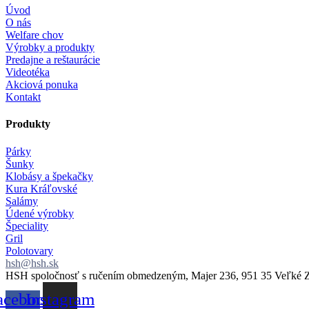
Úvod
O nás
Welfare chov
Výrobky a produkty
Predajne a reštaurácie
Videotéka
Akciová ponuka
Kontakt
Produkty
Párky
Šunky
Klobásy a špekačky
Kura Kráľovské
Salámy
Údené výrobky
Špeciality
Gril
Polotovary
hsh@hsh.sk
HSH spoločnosť s ručením obmedzeným, Majer 236, 951 35 Veľké Z
acebook-
Instagram