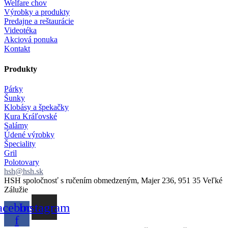
Welfare chov
Výrobky a produkty
Predajne a reštaurácie
Videotéka
Akciová ponuka
Kontakt
Produkty
Párky
Šunky
Klobásy a špekačky
Kura Kráľovské
Salámy
Údené výrobky
Špeciality
Gril
Polotovary
hsh@hsh.sk
HSH spoločnosť s ručením obmedzeným, Majer 236, 951 35 Veľké
Zálužie
acebook-
Instagram
f