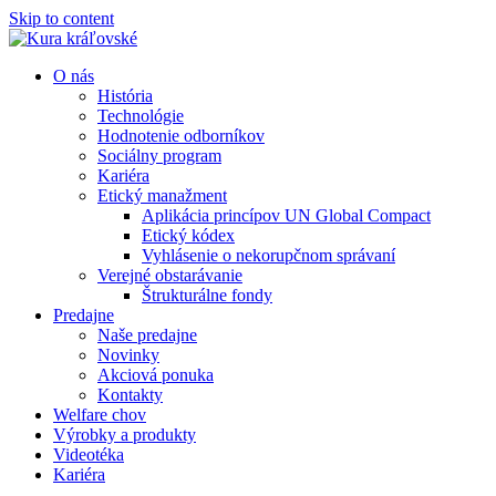
Skip to content
O nás
História
Technológie
Hodnotenie odborníkov
Sociálny program
Kariéra
Etický manažment
Aplikácia princípov UN Global Compact
Etický kódex
Vyhlásenie o nekorupčnom správaní
Verejné obstarávanie
Štrukturálne fondy
Predajne
Naše predajne
Novinky
Akciová ponuka
Kontakty
Welfare chov
Výrobky a produkty
Videotéka
Kariéra