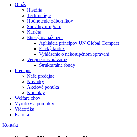
O nás
História
Technológie
Hodnotenie odborníkov
Sociálny program
Kariéra
Etický manažment
Aplikácia princípov UN Global Compact
Etický kódex
Vyhlásenie o nekorupčnom správaní
Verejné obstarávanie
Štrukturálne fondy
Predajne
Naše predajne
Novinky
Akciová ponuka
Kontakty
Welfare chov
Výrobky a produkty
Videotéka
Kariéra
Kontakt