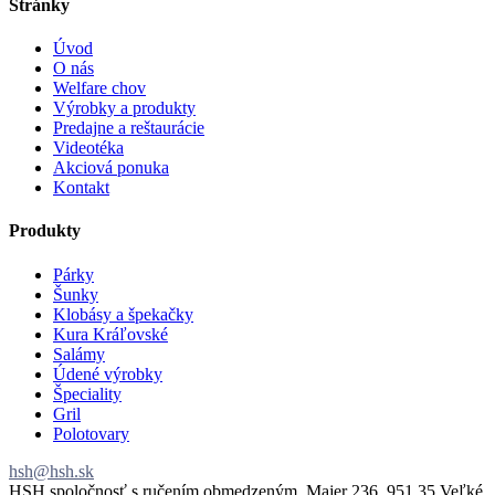
Stránky
Úvod
O nás
Welfare chov
Výrobky a produkty
Predajne a reštaurácie
Videotéka
Akciová ponuka
Kontakt
Produkty
Párky
Šunky
Klobásy a špekačky
Kura Kráľovské
Salámy
Údené výrobky
Špeciality
Gril
Polotovary
hsh@hsh.sk
HSH spoločnosť s ručením obmedzeným, Majer 236, 951 35 Veľké