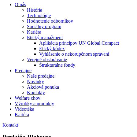
O nás
História
Technológie
Hodnotenie odborníkov
Sociálny program
Kariéra
Etický manažment
Aplikácia princípov UN Global Compact
Etický kódex
Vyhlásenie o nekorupčnom správaní
Verejné obstarávanie
Štrukturálne fondy
Predajne
Naše predajne
Novinky
Akciová ponuka
Kontakty
Welfare chov
Výrobky a produkty
Videotéka
Kariéra
Kontakt
Predajňa Hlohovec