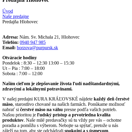
Úvod
Naše predajne
Predajňa Hlohovec
Adresa:
Nám. Sv. Michala 21, Hlohovec
Telefón:
0940 947 985
Email:
borzova@purpursk.sk
Otváracie hodiny
Pondelok : 8:30 – 12:30 13:00 – 15:30
Ut – Pia : 7:00 – 18:00
Sobota : 7:00 – 12:00
Naším cieľom je zlepšovanie života ľudí nadštandardnými,
zdravými a lokálnymi potravinami.
V našej predajni KURA KRÁĽOVSKÉ nájdete
každý deň čerstvé
mäso
, starostlivo chované na našich farmách. Ponúkame možnosť
nabrať si
čerstvé mäso na váhu
presne podľa vašich potrieb.
Našou prioritou je
ľudský prístup a prvotriedna kvalita
produktov
. Naše milé predavačky sú tu vždy pre vás – ochotne
poradia a pomôžu s výberom. Nebojte sa spýtať, pretože u nás
záleží na tom, aby ste odchádzali
spokojní a s úsmevom
.