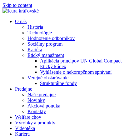
Skip to content
O nás
História
Technológie
Hodnotenie odborníkov
Sociálny program
Kariéra
Etický manažment
Aplikácia princípov UN Global Compact
Etický kódex
Vyhlásenie o nekorupčnom správaní
Verejné obstarávanie
Štrukturálne fondy
Predajne
Naše predajne
Novinky
Akciová ponuka
Kontakty
Welfare chov
Výrobky a produkty
Videotéka
Kariéra